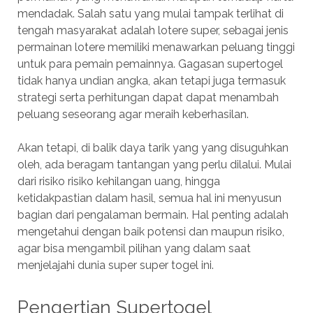
mendadak. Salah satu yang mulai tampak terlihat di
tengah masyarakat adalah lotere super, sebagai jenis
permainan lotere memiliki menawarkan peluang tinggi
untuk para pemain pemainnya. Gagasan supertogel
tidak hanya undian angka, akan tetapi juga termasuk
strategi serta perhitungan dapat dapat menambah
peluang seseorang agar meraih keberhasilan.
Akan tetapi, di balik daya tarik yang yang disuguhkan
oleh, ada beragam tantangan yang perlu dilalui. Mulai
dari risiko risiko kehilangan uang, hingga
ketidakpastian dalam hasil, semua hal ini menyusun
bagian dari pengalaman bermain. Hal penting adalah
mengetahui dengan baik potensi dan maupun risiko,
agar bisa mengambil pilihan yang dalam saat
menjelajahi dunia super super togel ini.
Pengertian Supertogel