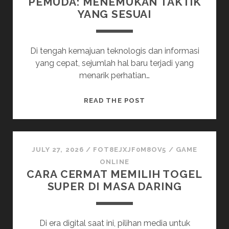
PEMUDA: MENEMUKAN TAKTIK
ADALAH
YANG SESUAI
GAME
FAVORIT
Di tengah kemajuan teknologis dan informasi
yang cepat, sejumlah hal baru terjadi yang
menarik perhatian…
TOGEL
READ THE POST
DAN
PEMUDA
DAN
PEMUDA:
JULY 27, 2026
/
FOT8EJXJF0M8OV5
/
GAME
MENEMUKAN
ONLINE
CARA CERMAT MEMILIH TOGEL
TAKTIK
SUPER DI MASA DARING
YANG
SESUAI
Di era digital saat ini, pilihan media untuk