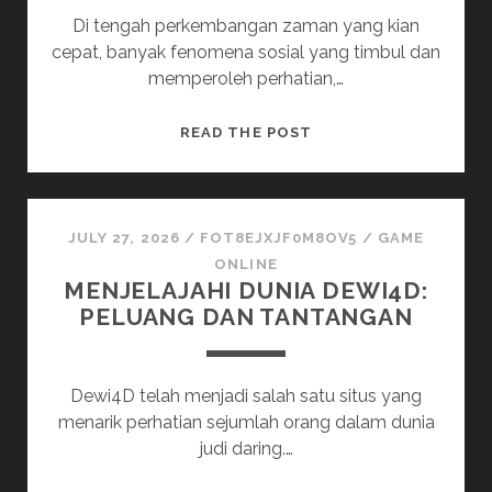
Di tengah perkembangan zaman yang kian
cepat, banyak fenomena sosial yang timbul dan
memperoleh perhatian,…
APA
READ THE POST
ALASAN
GENERASI
TOGEL
MENJADI
JULY 27, 2026
/
FOT8EJXJF0M8OV5
/
GAME
PILIHAN
ONLINE
MENJELAJAHI DUNIA DEWI4D:
FAVORIT
PELUANG DAN TANTANGAN
DALAM
ANAK
MUDA?
Dewi4D telah menjadi salah satu situs yang
menarik perhatian sejumlah orang dalam dunia
judi daring.…