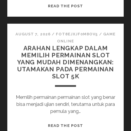
SLOT
READ THE POST
PULSA:
GAME
MENARIK
TANPA
AUGUST 7, 2026
/
FOT8EJXJF0M8OV5
/
GAME
ADANYA
ONLINE
ARAHAN LENGKAP DALAM
BATAS
MEMILIH PERMAINAN SLOT
YANG MUDAH DIMENANGKAN:
UTAMAKAN PADA PERMAINAN
SLOT 5K
Memilih permainan permainan slot yang benar
bisa menjadi ujian sendiri, terutama untuk para
pemula yang…
ARAHAN
READ THE POST