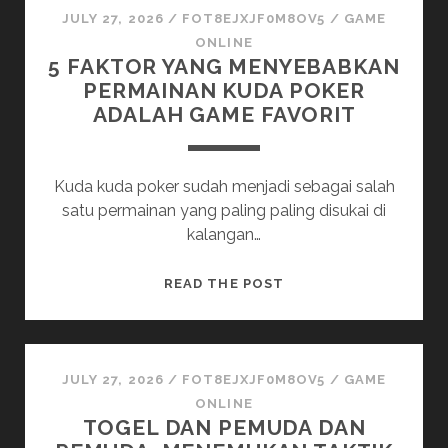
KARTU
JULY 27, 2026
/
FOT8EJXJF0M8OV5
/
GAME
DALAM
ONLINE
5 FAKTOR YANG MENYEBABKAN
ZAMAN
PERMAINAN KUDA POKER
DIGITAL
ADALAH GAME FAVORIT
Kuda kuda poker sudah menjadi sebagai salah
satu permainan yang paling paling disukai di
kalangan…
5
READ THE POST
FAKTOR
YANG
MENYEBABKAN
PERMAINAN
JULY 27, 2026
/
FOT8EJXJF0M8OV5
/
GAME
KUDA
ONLINE
TOGEL DAN PEMUDA DAN
POKER