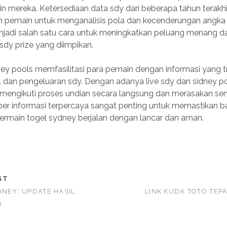
in mereka. Ketersediaan data sdy dari beberapa tahun terakhi
pemain untuk menganalisis pola dan kecenderungan angka 
enjadi salah satu cara untuk meningkatkan peluang menang d
dy prize yang diimpikan.
dney pools memfasilitasi para pemain dengan informasi yang 
 dan pengeluaran sdy. Dengan adanya live sdy dan sidney po
mengikuti proses undian secara langsung dan merasakan sen
er informasi terpercaya sangat penting untuk memastikan 
rmain togel sydney berjalan dengan lancar dan aman.
ST
DNEY: UPDATE HASIL
LINK KUDA TOTO TEPAT:
I