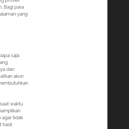
ng proses
. Bagi para
galaman yang
iapa saja
yang
aya dan
patkan akun
a membutuhkan
 saat waktu
nampilkan
 agar tidak
 hasil