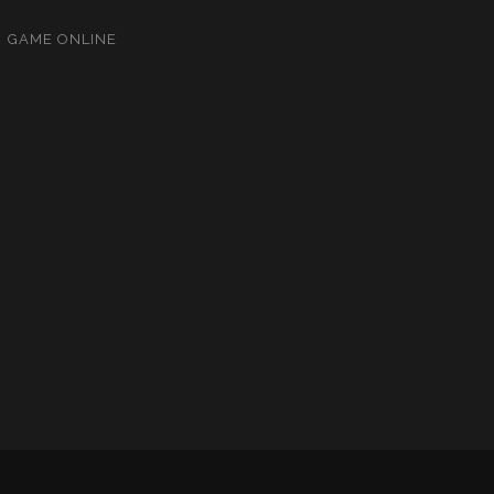
GAME ONLINE