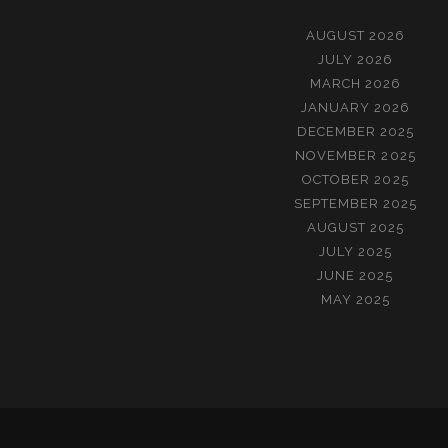
AUGUST 2026
JULY 2026
MARCH 2026
JANUARY 2026
DECEMBER 2025
NOVEMBER 2025
OCTOBER 2025
SEPTEMBER 2025
AUGUST 2025
JULY 2025
JUNE 2025
MAY 2025