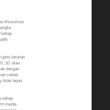
ia, khususnya
 angka,
 Setiap
ilih,
 jenis taruhan
D, 3D, atau
bak dengan
kan variasi
 tidak lepas
a setiap
orm media