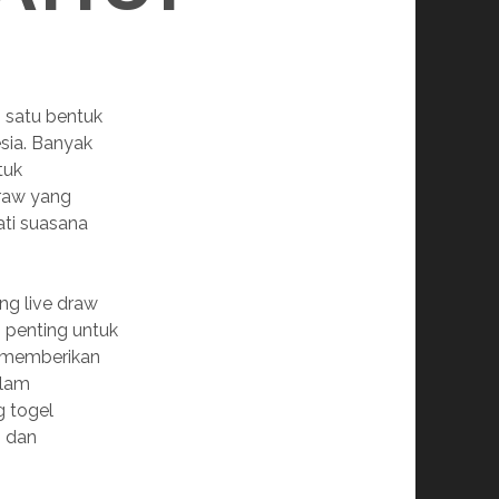
 satu bentuk
sia. Banyak
tuk
raw yang
ati suasana
ng live draw
g penting untuk
 memberikan
alam
g togel
i dan