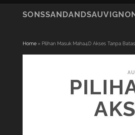
SONSSANDANDSAUVIGNO
Home
»
Pilihan Masuk Maha4D Akses Tanpa Bata
AU
PILI
AKS