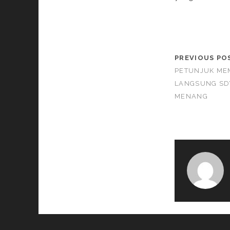
PREVIOUS PO
PETUNJUK ME
LANGSUNG SD
MENANG