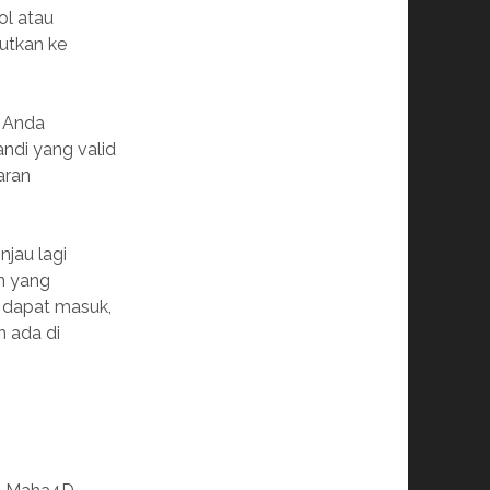
ol atau
utkan ke
a Anda
ndi yang valid
aran
jau lagi
an yang
 dapat masuk,
 ada di