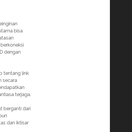
einginan
utama bisa
atasan
 berkoneksi
4D dengan
p tentang link
n secara
mendapatkan
tiasa terjaga.
 berganti dari
upun
s dan iktisar