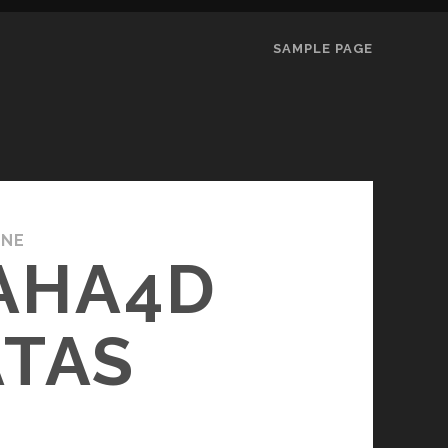
SAMPLE PAGE
INE
AHA4D
ATAS