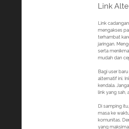
Link Alt
Link cadangan
mengakses pal
terhambat kar
jaringan. Men
serta menikma
mudah dan ce
Bagi user baru
alternatif in
kendala. Jang
link yang sah,
Di samping itu
masa ke waktu.
komunitas. Den
yang maksimal