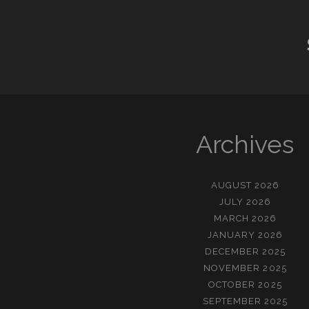
Archives
AUGUST 2026
JULY 2026
MARCH 2026
JANUARY 2026
DECEMBER 2025
NOVEMBER 2025
OCTOBER 2025
SEPTEMBER 2025